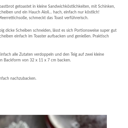
oastbrot getoastet in kleine Sandwichköstlichkeiten, mit Schinken,
cheiben und ein Hauch Aioli… hach, einfach nur köstlich!
eerrettichsoße, schmeckt das Toast verführerisch.
ebig dicke Scheiben schneiden, lässt es sich Portionsweise super gut
cheiben einfach im Toaster aufbacken und genießen. Praktisch
infach alle Zutaten verdoppeln und den Teig auf zwei kleine
en Backform von 32 x 11 x 7 cm backen.
einfach nachzubacken.