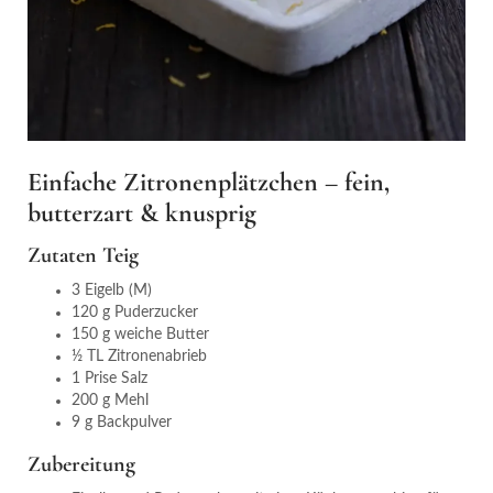
Einfache Zitronenplätzchen – fein,
butterzart & knusprig
Zutaten Teig
3 Eigelb (M)
120 g Puderzucker
150 g weiche Butter
½ TL Zitronenabrieb
1 Prise Salz
200 g Mehl
9 g Backpulver
Zubereitung