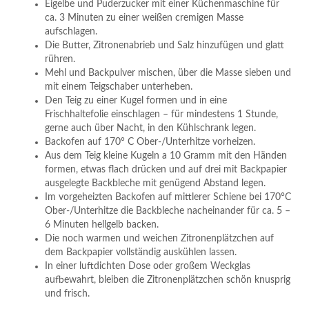
Eigelbe und Puderzucker mit einer Küchenmaschine für
ca. 3 Minuten zu einer weißen cremigen Masse
aufschlagen.
Die Butter, Zitronenabrieb und Salz hinzufügen und glatt
rühren.
Mehl und Backpulver mischen, über die Masse sieben und
mit einem Teigschaber unterheben.
Den Teig zu einer Kugel formen und in eine
Frischhaltefolie einschlagen – für mindestens 1 Stunde,
gerne auch über Nacht, in den Kühlschrank legen.
Backofen auf 170° C Ober-/Unterhitze vorheizen.
Aus dem Teig kleine Kugeln a 10 Gramm mit den Händen
formen, etwas flach drücken und auf drei mit Backpapier
ausgelegte Backbleche mit genügend Abstand legen.
Im vorgeheizten Backofen auf mittlerer Schiene bei 170°C
Ober-/Unterhitze die Backbleche nacheinander für ca. 5 –
6 Minuten hellgelb backen.
Die noch warmen und weichen Zitronenplätzchen auf
dem Backpapier vollständig auskühlen lassen.
In einer luftdichten Dose oder großem Weckglas
aufbewahrt, bleiben die Zitronenplätzchen schön knusprig
und frisch.