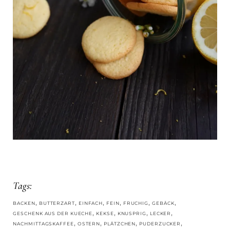
Tags:
,
,
,
,
,
,
BACKEN
BUTTERZART
EINFACH
FEIN
FRUCHIG
GEBÄCK
,
,
,
,
GESCHENK AUS DER KUECHE
KEKSE
KNUSPRIG
LECKER
,
,
,
,
NACHMITTAGSKAFFEE
OSTERN
PLÄTZCHEN
PUDERZUCKER