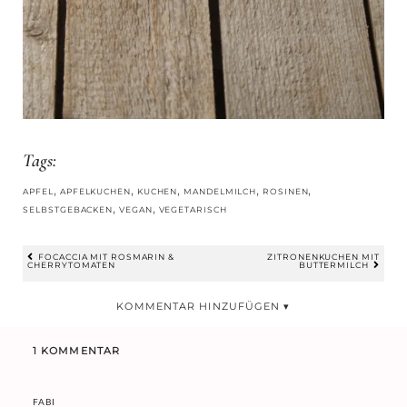
Tags:
,
,
,
,
,
APFEL
APFELKUCHEN
KUCHEN
MANDELMILCH
ROSINEN
,
,
SELBSTGEBACKEN
VEGAN
VEGETARISCH
FOCACCIA MIT ROSMARIN &
ZITRONENKUCHEN MIT
CHERRYTOMATEN
BUTTERMILCH
BEITRAGSNAVIGATION
1 KOMMENTAR
FABI