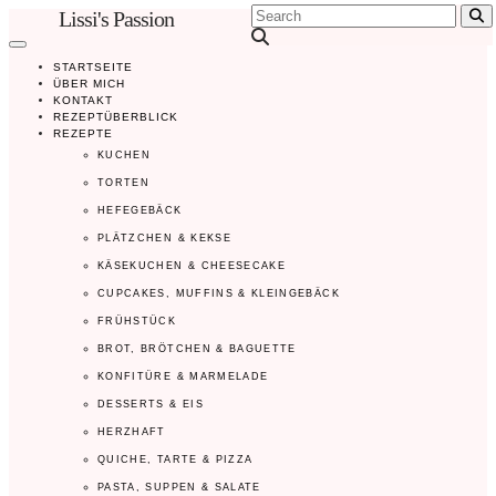
Lissi's Passion
Se
STARTSEITE
ÜBER MICH
KONTAKT
REZEPTÜBERBLICK
REZEPTE
KUCHEN
TORTEN
HEFEGEBÄCK
PLÄTZCHEN & KEKSE
KÄSEKUCHEN & CHEESECAKE
CUPCAKES, MUFFINS & KLEINGEBÄCK
FRÜHSTÜCK
BROT, BRÖTCHEN & BAGUETTE
KONFITÜRE & MARMELADE
DESSERTS & EIS
HERZHAFT
QUICHE, TARTE & PIZZA
PASTA, SUPPEN & SALATE