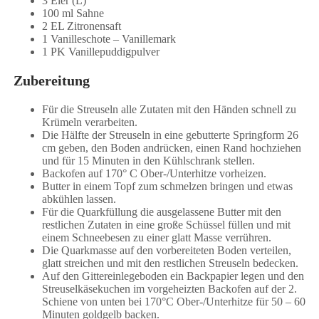
3 Eier (L)
100 ml Sahne
2 EL Zitronensaft
1 Vanilleschote – Vanillemark
1 PK Vanillepuddigpulver
Zubereitung
Für die Streuseln alle Zutaten mit den Händen schnell zu
Krümeln verarbeiten.
Die Hälfte der Streuseln in eine gebutterte Springform 26
cm geben, den Boden andrücken, einen Rand hochziehen
und für 15 Minuten in den Kühlschrank stellen.
Backofen auf 170° C Ober-/Unterhitze vorheizen.
Butter in einem Topf zum schmelzen bringen und etwas
abkühlen lassen.
Für die Quarkfüllung die ausgelassene Butter mit den
restlichen Zutaten in eine große Schüssel füllen und mit
einem Schneebesen zu einer glatt Masse verrühren.
Die Quarkmasse auf den vorbereiteten Boden verteilen,
glatt streichen und mit den restlichen Streuseln bedecken.
Auf den Gittereinlegeboden ein Backpapier legen und den
Streuselkäsekuchen im vorgeheizten Backofen auf der 2.
Schiene von unten bei 170°C Ober-/Unterhitze für 50 – 60
Minuten goldgelb backen.