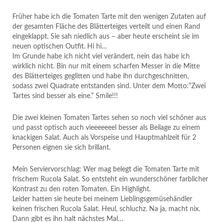
Früher habe ich die Tomaten Tarte mit den wenigen Zutaten auf
der gesamten Fläche des Blätterteiges verteilt und einen Rand
eingeklappt. Sie sah niedlich aus – aber heute erscheint sie im
neuen optischen Outfit. Hi hi…
Im Grunde habe ich nicht viel verändert, nein das habe ich
wirklich nicht. Bin nur mit einem scharfen Messer in die Mitte
des Blätterteiges geglitten und habe ihn durchgeschnitten,
sodass zwei Quadrate entstanden sind. Unter dem Motto:“Zwei
Tartes sind besser als eine.“ Smile!!!
Die zwei kleinen Tomaten Tartes sehen so noch viel schöner aus
und passt optisch auch vieeeeeeel besser als Beilage zu einem
knackigen Salat. Auch als Vorspeise und Hauptmahlzeit für 2
Personen eignen sie sich brillant.
Mein Serviervorschlag: Wer mag belegt die Tomaten Tarte mit
frischem Rucola Salat. So entsteht ein wunderschöner farblicher
Kontrast zu den roten Tomaten. Ein Highlight.
Leider hatten sie heute bei meinem Lieblingsgemüsehändler
keinen frischen Rucola Salat. Heul, schluchz. Na ja, macht nix.
Dann gibt es ihn halt nächstes Mal…