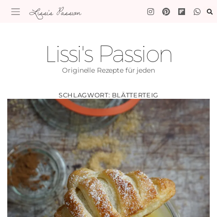
Lissi's Passion
Lissi's Passion
Originelle Rezepte für jeden
SCHLAGWORT:
BLÄTTERTEIG