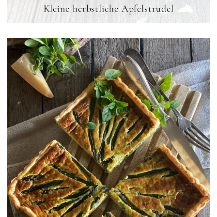
Kleine herbstliche Apfelstrudel