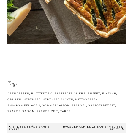
Tags:
,
,
,
,
,
ABENDESSEN
BLÄTTERTEIG
BLÄTTERTEIGLIEBE
BUFFET
EINFACH
,
,
,
,
GRILLEN
HERZHAFT
HERZHAFT BACKEN
MITTAGESSEN
,
,
,
,
SNACKS & BEILAGEN
SOMMERSAISON
SPARGEL
SPARGELREZEPT
,
,
SPARGELSAISON
SPARGELZEIT
TARTE
ERDBEER-KÄSE-SAHNE
HAUSGEMACHTES ZITRONENMELISSE-
TORTE
PESTO