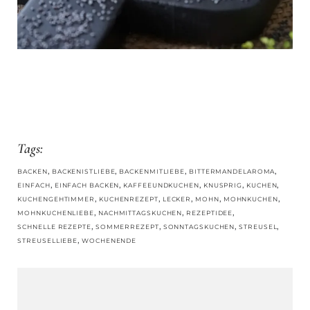
Tags:
, 
, 
, 
, 
BACKEN
BACKENISTLIEBE
BACKENMITLIEBE
BITTERMANDELAROMA
, 
, 
, 
, 
, 
EINFACH
EINFACH BACKEN
KAFFEEUNDKUCHEN
KNUSPRIG
KUCHEN
, 
, 
, 
, 
, 
KUCHENGEHTIMMER
KUCHENREZEPT
LECKER
MOHN
MOHNKUCHEN
, 
, 
, 
MOHNKUCHENLIEBE
NACHMITTAGSKUCHEN
REZEPTIDEE
, 
, 
, 
, 
SCHNELLE REZEPTE
SOMMERREZEPT
SONNTAGSKUCHEN
STREUSEL
, 
STREUSELLIEBE
WOCHENENDE