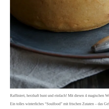
Raffiniert, herzhaft bunt und einfach! Mit diesen 4 magischen 
Ein tolles winterliches “Soulfood” mit frischen Zutaten – das G