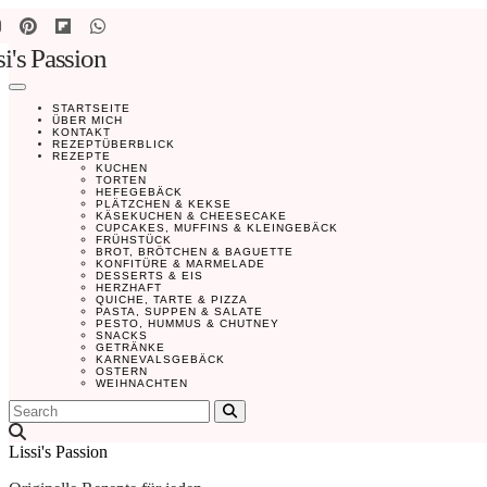
si's Passion
STARTSEITE
ÜBER MICH
KONTAKT
REZEPTÜBERBLICK
REZEPTE
KUCHEN
TORTEN
HEFEGEBÄCK
PLÄTZCHEN & KEKSE
KÄSEKUCHEN & CHEESECAKE
CUPCAKES, MUFFINS & KLEINGEBÄCK
FRÜHSTÜCK
BROT, BRÖTCHEN & BAGUETTE
KONFITÜRE & MARMELADE
DESSERTS & EIS
HERZHAFT
QUICHE, TARTE & PIZZA
PASTA, SUPPEN & SALATE
PESTO, HUMMUS & CHUTNEY
SNACKS
GETRÄNKE
KARNEVALSGEBÄCK
OSTERN
WEIHNACHTEN
Search
Lissi's Passion