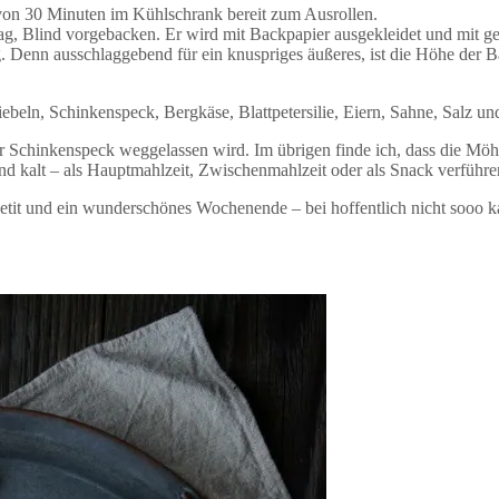
t von 30 Minuten im Kühlschrank bereit zum Ausrollen.
g, Blind vorgebacken. Er wird mit Backpapier ausgekleidet und mit get
g. Denn ausschlaggebend für ein knuspriges äußeres, ist die Höhe der 
beln, Schinkenspeck, Bergkäse, Blattpetersilie, Eiern, Sahne, Salz und 
der Schinkenspeck weggelassen wird. Im übrigen finde ich, dass die Mö
 kalt – als Hauptmahlzeit, Zwischenmahlzeit oder als Snack verführer
tit und ein wunderschönes Wochenende – bei hoffentlich nicht sooo k