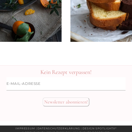
N
Kein Rezept verpassen!
E-
Mail-
Adresse
Newsletter abonnieren!
IMPRESSUM
|
DATENSCHUTZERKLÄRUNG
|
DESIGN SPOTLIGHTX²