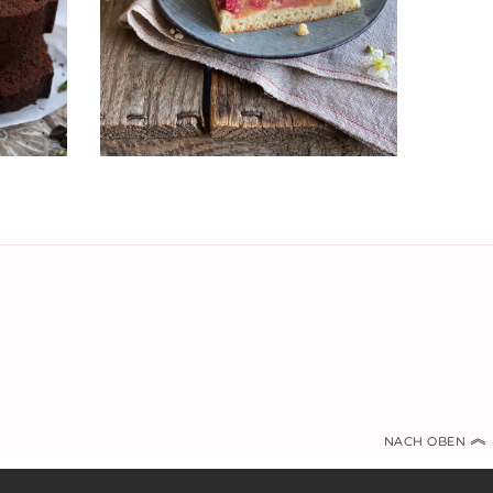
︽
NACH OBEN