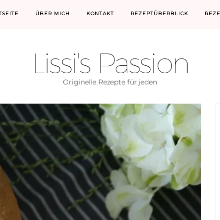
TSEITE
ÜBER MICH
KONTAKT
REZEPTÜBERBLICK
REZ
Lissi's Passion
Originelle Rezepte für jeden