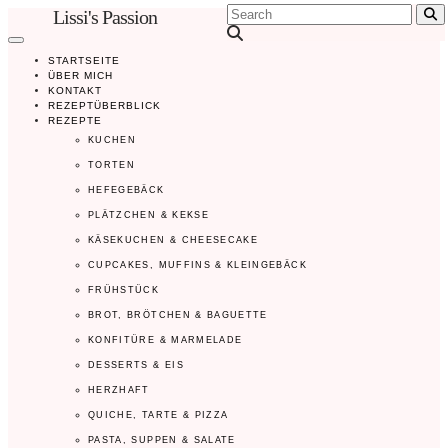
Lissi's Passion
Se
STARTSEITE
ÜBER MICH
KONTAKT
REZEPTÜBERBLICK
REZEPTE
KUCHEN
TORTEN
HEFEGEBÄCK
PLÄTZCHEN & KEKSE
KÄSEKUCHEN & CHEESECAKE
CUPCAKES, MUFFINS & KLEINGEBÄCK
FRÜHSTÜCK
BROT, BRÖTCHEN & BAGUETTE
KONFITÜRE & MARMELADE
DESSERTS & EIS
HERZHAFT
QUICHE, TARTE & PIZZA
PASTA, SUPPEN & SALATE