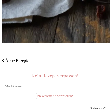
Beitragsnavigation
Ältere Rezepte
Kein Rezept verpassen!
E-
Mail-
Adresse
Newsletter abonnieren!
︽
Nach oben