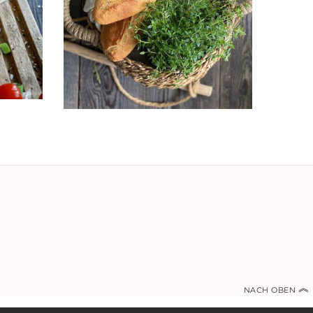
︽
NACH OBEN