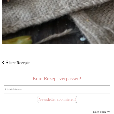
Beitragsnavigation
Ältere Rezepte
Kein Rezept verpassen!
E-
Mail-
Adresse
Newsletter abonnieren!
︽
Nach oben