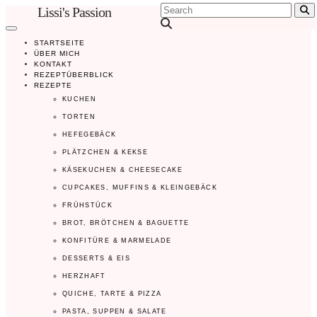
Lissi's Passion
Se
STARTSEITE
ÜBER MICH
KONTAKT
REZEPTÜBERBLICK
REZEPTE
KUCHEN
TORTEN
HEFEGEBÄCK
PLÄTZCHEN & KEKSE
KÄSEKUCHEN & CHEESECAKE
CUPCAKES, MUFFINS & KLEINGEBÄCK
FRÜHSTÜCK
BROT, BRÖTCHEN & BAGUETTE
KONFITÜRE & MARMELADE
DESSERTS & EIS
HERZHAFT
QUICHE, TARTE & PIZZA
PASTA, SUPPEN & SALATE