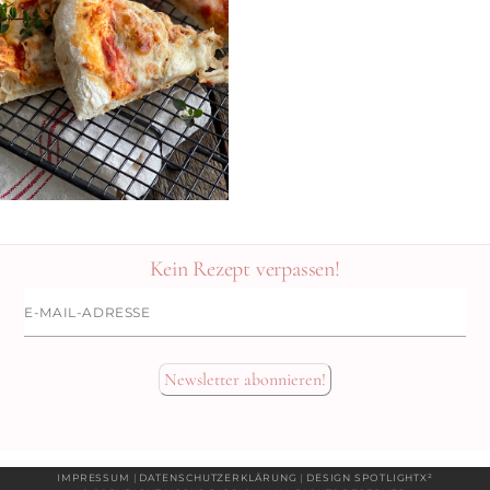
Kein Rezept verpassen!
E-
Mail-
Adresse
Newsletter abonnieren!
IMPRESSUM
|
DATENSCHUTZERKLÄRUNG
|
DESIGN SPOTLIGHTX²