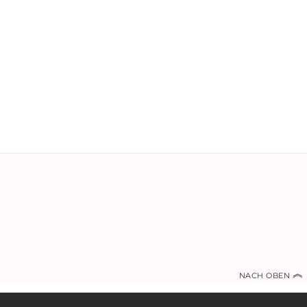
︽
NACH OBEN