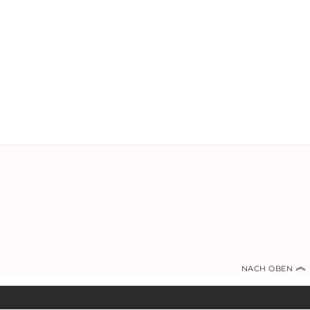
︽
NACH OBEN