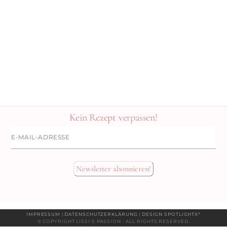
Kein Rezept verpassen!
E-
Mail-
Adresse
Newsletter abonnieren!
IMPRESSUM
|
DATENSCHUTZERKLÄRUNG
|
DESIGN SPOTLIGHTX²
© COPYRIGHT LISSI'S PASSION - ALL RIGHTS RESERVED.