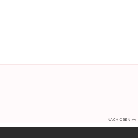
︽
NACH OBEN