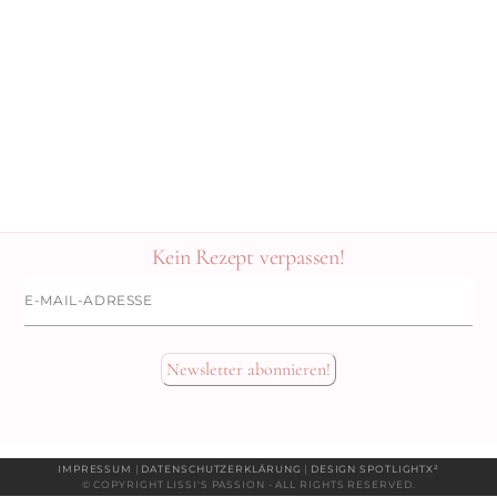
Kein Rezept verpassen!
E-
Mail-
Adresse
Newsletter abonnieren!
IMPRESSUM
|
DATENSCHUTZERKLÄRUNG
|
DESIGN SPOTLIGHTX²
© COPYRIGHT LISSI'S PASSION - ALL RIGHTS RESERVED.