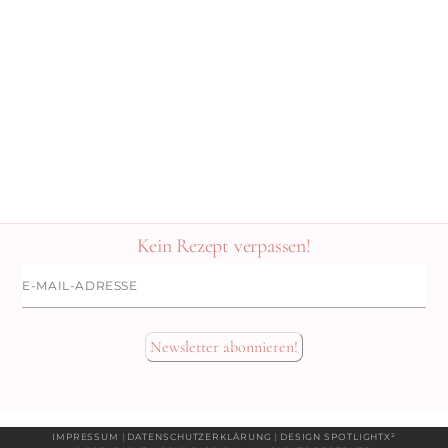
Kein Rezept verpassen!
E-
Mail-
Adresse
Newsletter abonnieren!
IMPRESSUM
|
DATENSCHUTZERKLÄRUNG
|
DESIGN SPOTLIGHTX²