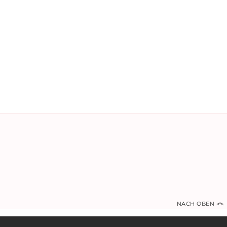
︽
NACH OBEN