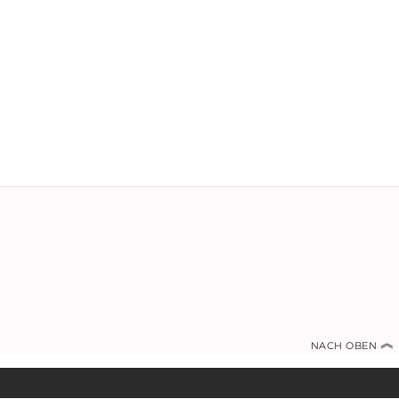
︽
NACH OBEN