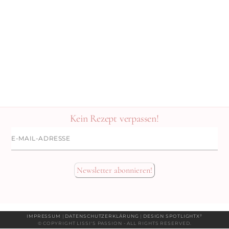
Kein Rezept verpassen!
E-
Mail-
Adresse
Newsletter abonnieren!
IMPRESSUM
|
DATENSCHUTZERKLÄRUNG
|
DESIGN SPOTLIGHTX²
© COPYRIGHT LISSI'S PASSION - ALL RIGHTS RESERVED.