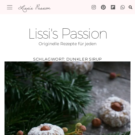
Lissi's Passion
Lissi's Passion
Originelle Rezepte für jeden
SCHLAGWORT:
DUNKLER SIRUP