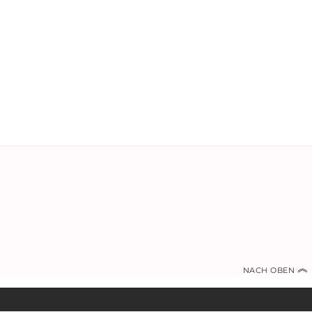
︽
NACH OBEN