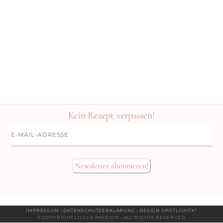
Kein Rezept verpassen!
E-
Mail-
Adresse
Newsletter abonnieren!
IMPRESSUM
|
DATENSCHUTZERKLÄRUNG
|
DESIGN SPOTLIGHTX²
© COPYRIGHT LISSI'S PASSION - ALL RIGHTS RESERVED.