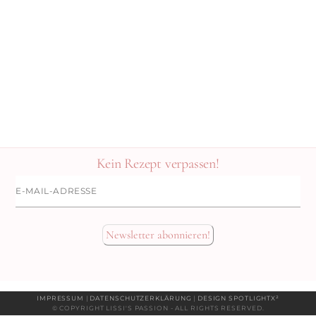
Kein Rezept verpassen!
E-
Mail-
Adresse
Newsletter abonnieren!
IMPRESSUM
|
DATENSCHUTZERKLÄRUNG
|
DESIGN SPOTLIGHTX²
© COPYRIGHT LISSI'S PASSION - ALL RIGHTS RESERVED.