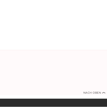
︽
NACH OBEN