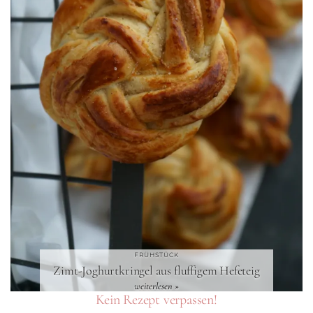
FRÜHSTÜCK
Zimt-Joghurtkringel aus fluffigem Hefeteig
weiterlesen »
Kein Rezept verpassen!