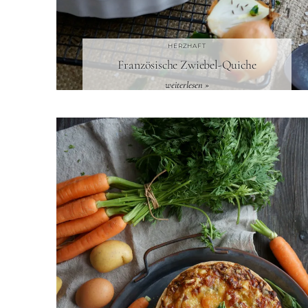
HERZHAFT
Französische Zwiebel-Quiche
weiterlesen »