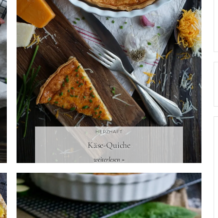
HERZHAFT
Käse-Quiche
weiterlesen »