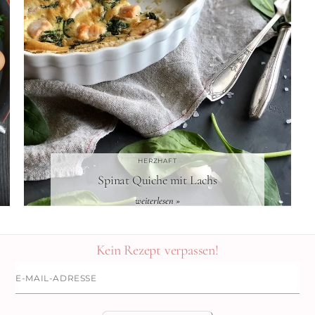
HERZHAFT
Spinat Quiche mit Lachs
weiterlesen »
N
Kein Rezept verpassen!
E-
Mail-
Adresse