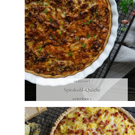
HERZHAFT
Spitzkohl-Quiche
weiterlesen »